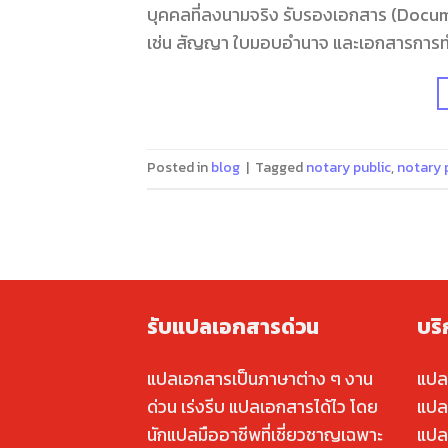
บุคคลที่ลงนามจริง รับรองเอกสาร (Docum
เช่น สัญญา ใบมอบอำนาจ และเอกสารการท
Posted in
blog
|
Tagged
notary public
,
notary 
รับแปลเอกสารด่วน
บร
แปลเอกสารเป็นภาษาต่าง ๆ งาน
แปล
ด่วน เร่งรีบ แปลเอกสารได้ไว โดย
แปล
นักแปลมืออาชีพที่เชี่ยวชาญเฉพาะ
แปล