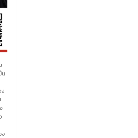
ม
็น
:
อง
น
ือ
ง
ของ