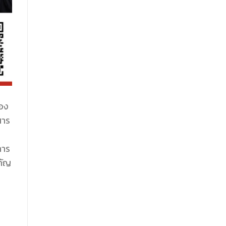
้อง
สาร
การ
คัญ