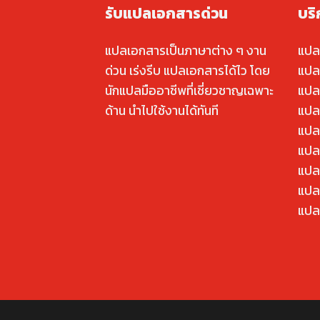
รับแปลเอกสารด่วน
บร
แปลเอกสารเป็นภาษาต่าง ๆ งาน
แปล
ด่วน เร่งรีบ แปลเอกสารได้ไว โดย
แปล
นักแปลมืออาชีพที่เชี่ยวชาญเฉพาะ
แปล
ด้าน นำไปใช้งานได้ทันที
แปล
แปล
แปลค
แปล
แปล
แปล