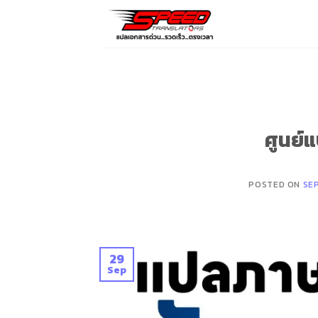
Skip
to
content
ศูนย์
POSTED ON
SE
29
Sep