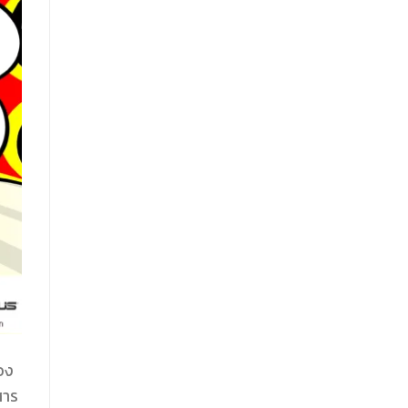
อง
สาร