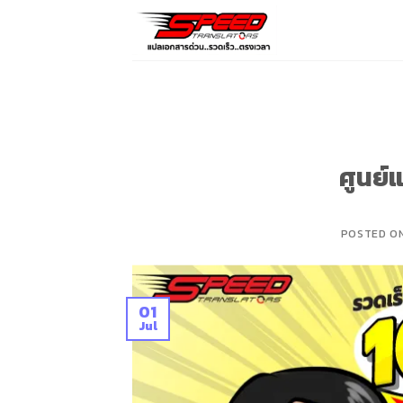
Skip
to
content
ศูนย์
POSTED O
01
Jul