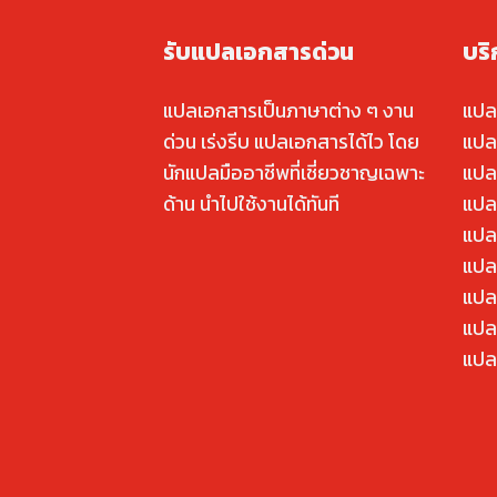
รับแปลเอกสารด่วน
บร
แปลเอกสารเป็นภาษาต่าง ๆ งาน
แปล
ด่วน เร่งรีบ แปลเอกสารได้ไว โดย
แปล
นักแปลมืออาชีพที่เชี่ยวชาญเฉพาะ
แปล
ด้าน นำไปใช้งานได้ทันที
แปล
แปล
แปลค
แปล
แปล
แปล