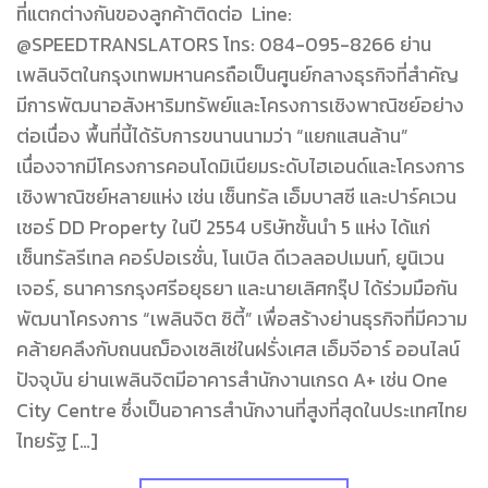
ที่แตกต่างกันของลูกค้าติดต่อ Line:
@SPEEDTRANSLATORS โทร: 084-095-8266 ย่าน
เพลินจิตในกรุงเทพมหานครถือเป็นศูนย์กลางธุรกิจที่สำคัญ
มีการพัฒนาอสังหาริมทรัพย์และโครงการเชิงพาณิชย์อย่าง
ต่อเนื่อง พื้นที่นี้ได้รับการขนานนามว่า “แยกแสนล้าน”
เนื่องจากมีโครงการคอนโดมิเนียมระดับไฮเอนด์และโครงการ
เชิงพาณิชย์หลายแห่ง เช่น เซ็นทรัล เอ็มบาสซี และปาร์คเวน
เชอร์ DD Property ในปี 2554 บริษัทชั้นนำ 5 แห่ง ได้แก่
เซ็นทรัลรีเทล คอร์ปอเรชั่น, โนเบิล ดีเวลลอปเมนท์, ยูนิเวน
เจอร์, ธนาคารกรุงศรีอยุธยา และนายเลิศกรุ๊ป ได้ร่วมมือกัน
พัฒนาโครงการ “เพลินจิต ซิตี้” เพื่อสร้างย่านธุรกิจที่มีความ
คล้ายคลึงกับถนนฌ็องเซลิเซ่ในฝรั่งเศส เอ็มจีอาร์ ออนไลน์
ปัจจุบัน ย่านเพลินจิตมีอาคารสำนักงานเกรด A+ เช่น One
City Centre ซึ่งเป็นอาคารสำนักงานที่สูงที่สุดในประเทศไทย
ไทยรัฐ […]