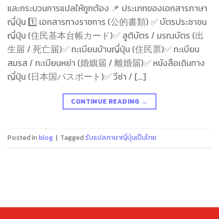
และกระบวนการแปลให้ถูกต้อง 📌 ประเภทของเอกสารภาษา
ญี่ปุ่น 1️⃣ เอกสารทางราชการ (公的書類) ✅ บัตรประชาชน
ญี่ปุ่น (住民基本台帳カード)✅ สูติบัตร / มรณบัตร (出
生届 / 死亡届)✅ ทะเบียนบ้านญี่ปุ่น (住民票)✅ ทะเบียน
สมรส / ทะเบียนหย่า (婚姻届 / 離婚届)✅ หนังสือเดินทาง
ญี่ปุ่น (日本国パスポート)✅ วีซ่า / […]
CONTINUE READING
→
Posted in
blog
|
Tagged
รับแปลภาษาญี่ปุ่นเป็นไทย