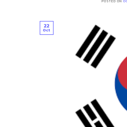
POSTED ON
O
22
Oct