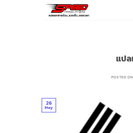
Skip
to
content
แปล
POSTED O
26
May