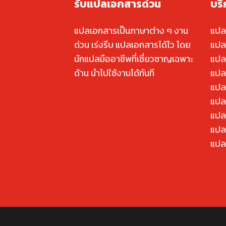
รับแปลเอกสารด่วน
บร
แปลเอกสารเป็นภาษาต่าง ๆ งาน
แปล
ด่วน เร่งรีบ แปลเอกสารได้ไว โดย
แปล
นักแปลมืออาชีพที่เชี่ยวชาญเฉพาะ
แปล
ด้าน นำไปใช้งานได้ทันที
แปล
แปล
แปลค
แปล
แปล
แปล