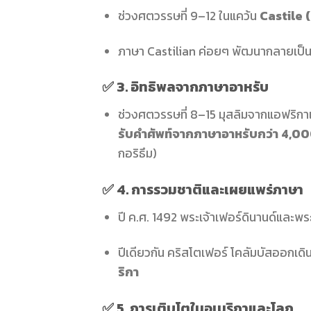
ช่วงศตวรรษที่ 9–12 ในแคว้น
Castile (
ภาษา Castilian ค่อยๆ พัฒนากลายเป็
✅ 3.
อิทธิพลจากภาษาอาหรับ
ช่วงศตวรรษที่ 8–15 มุสลิมจากแอฟริกาเห
รับคำศัพท์จากภาษาอาหรับกว่า 4,0
กอริธึม)
✅ 4.
การรวมชาติและเผยแพร่ภาษา
ปี ค.ศ. 1492 พระเจ้าเฟอร์ดินานด์และ
ปีเดียวกัน คริสโตเฟอร์ โคลัมบัสออกเดิ
ริกา
✅ 5.
การเติบโตในอเมริกาและโลก