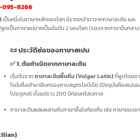
-095-8266
)
เป็นหนึ่งในภาษาหลักของโลก มีรากเหง้ามาจากภาษาละติน และ
ผู้พูดเป็นภาษาแม่มากเป็นอันดับ 2 ของโลก (รองจากภาษาจีนกลาง
📜
ประวัติย่อของภาษาสเปน
✅ 1.
ต้นกำเนิดจากภาษาละติน
เริ่มต้นจาก
ภาษาละตินพื้นถิ่น (Vulgar Latin)
ที่พูดโดยช
โรมันซึ่งเข้ามายึดครองคาบสมุทรไอบีเรีย (ปัจจุบันคือสเปนแ
โปรตุเกส) ตั้งแต่ราว 200 ปีก่อนคริสตกาล
ภาษาละตินผสมผสานกับภาษาอื่นในท้องถิ่น เช่น ภาษาของช
ilian)