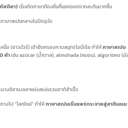
กัสติยา)
เริ่มเกิดภาษาท้องถิ่นที่แยกออกจากละตินมากขึ้น
นภาษาสเปนกลางในปัจจุบัน
นือ (ชาวมัวร์) เข้ายึดครองคาบสมุทรไอบีเรีย ทำให้
ภาษาสเปน
00 คำ
เช่น azúcar (น้ำตาล), almohada (หมอน), algoritmo (อั
พระนางอิซาเบลลาแห่งสเปนรวมชาติสำเร็จ
นทางไป “โลกใหม่” ทำให้
ภาษาสเปนเริ่มแพร่กระจายสู่ลาตินอเม