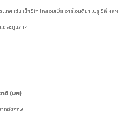
 เช่น เม็กซิโก โคลอมเบีย อาร์เจนตินา เปรู ชิลี ฯลฯ
แต่ละภูมิภาค
าติ (UN)
จากอังกฤษ