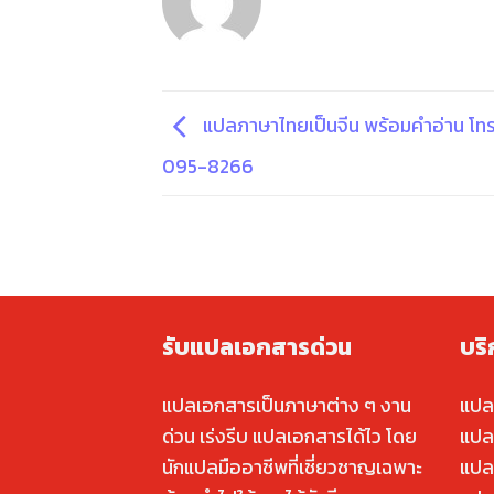
แปลภาษาไทยเป็นจีน พร้อมคําอ่าน โท
095-8266
รับแปลเอกสารด่วน
บร
แปลเอกสารเป็นภาษาต่าง ๆ งาน
แปล
ด่วน เร่งรีบ แปลเอกสารได้ไว โดย
แปล
นักแปลมืออาชีพที่เชี่ยวชาญเฉพาะ
แปล