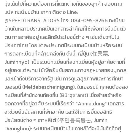
มุ่งเน้นไปที่ความต้องการที่แตกต่างกันของลูกค้า สอบถาม
แปล ทะเบียนบ้าน ราคา ติดต่อ Line:
@SPEEDTRANSLATORS โทร: 084-095-8266 ทะเบียน
บ้านในหลายประเทศเป็นเอกสารสำคัญที่ใช้เพื่อการยืนยันตัว
ตน การอาศัยอยู่ และสิทธิประโยชน์ต่าง ๆ เช่นเดียวกับใน
ประเทศไทย โดยแต่ละประเทศมีระบบทะเบียนบ้านหรือระบบ
การลงทะเบียนที่คล้ายคลึงกัน ดังนี้: ญี่ปุ่น (住民票,
Juminhyo): เป็นระบบทะเบียนที่ลงทะเบียนผู้อยู่อาศัยตามที่
อยู่ของแต่ละคน ใช้เพื่อยืนยันสถานะทางกฎหมายของบุคคล
และเข้าถึงบริการจากรัฐ เช่น การดูแลสุขภาพและการศึกษา
เยอรมนี (Meldebescheinigung): ในเยอรมนี ทุกคนต้องลง
ทะเบียนที่สำนักงานท้องถิ่น (Bürgeramt) เมื่อย้ายเข้าหรือ
ออกจากที่อยู่อาศัย ระบบนี้เรียกว่า “Anmeldung” เอกสาร
จะช่วยยืนยันสถานที่พักอาศัย และใช้ในการยื่นขอสิทธิ
ประโยชน์ต่าง ๆ เกาหลีใต้ (주민등록등본, Jumin
Deungbon): ระบบทะเบียนบ้านในเกาหลีใต้จะมีบันทึกที่อยู่