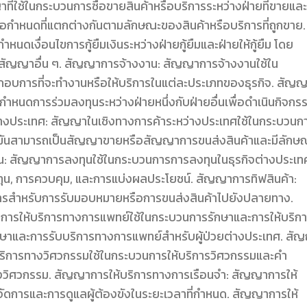
ใช้ในกระบวนการซื้อขายสินค้าหรือบริการระหว่างฝ่ายที่ขายและ
้อกำหนดที่แตกต่างกันตามลักษณะของสินค้าหรือบริการที่ถูกขาย.
ำหนดเงื่อนไขการกู้ยืมเงินระหว่างฝ่ายกู้ยืมและฝ่ายให้กู้ยืม โดย
คำสัญญาอื่น ๆ. สัญญาการจ้างงาน: สัญญาการจ้างงานใช้ใน
ะกอบการที่จะทำงานหรือให้บริการในแต่ละประเภทของธุรกิจ. สัญ
ำหนดการร่วมลงทุนระหว่างฝ่ายหนึ่งกับฝ่ายอื่นเพื่อดำเนินกิจกร
ว่างประเทศ: สัญญาในเชิงทางการค้าระหว่างประเทศใช้ในกระบวนก
ศ มันสามารถเป็นสัญญาขายหรือสัญญาการขนส่งสินค้าและมีลักษ
น: สัญญาการลงทุนใช้ในกระบวนการการลงทุนในธุรกิจต่างประเท
งทุน, การควบคุม, และการแบ่งผลประโยชน์. สัญญาการทิฟสินค้า:
การสำหรับการรับมอบหมายหรือการขนส่งสินค้าไปยังปลายทาง.
ารให้บริการทางการแพทย์ใช้ในกระบวนการรักษาและการให้บริก
ษาและการรับบริการทางการแพทย์สำหรับผู้ป่วยต่างประเทศ. สั
ริการทางวิศวกรรมใช้ในกระบวนการให้บริการวิศวกรรมและคำ
งวิศวกรรม. สัญญาการให้บริการทางการเรือนจำ: สัญญาการให้
ดการและการดูแลผู้ต้องขังในระยะเวลาที่กำหนด. สัญญาการให้