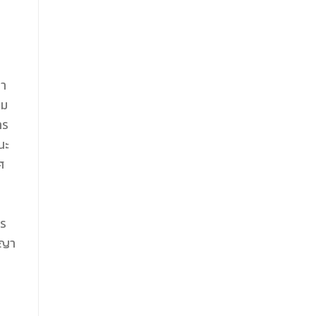
ญา
รม
าร
ณะ
ศ
าร
ญญา