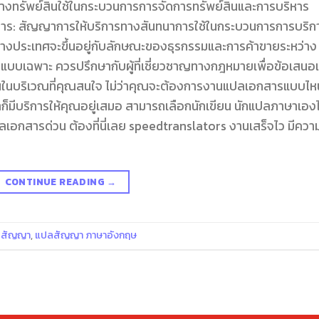
างทรัพย์สินใช้ในกระบวนการการจัดการทรัพย์สินและการบริหาร
การ: สัญญาการให้บริการทางสันทนาการใช้ในกระบวนการการบริก
ต่างประเทศจะขึ้นอยู่กับลักษณะของธุรกรรมและการค้าขายระหว่าง
บเฉพาะ ควรปรึกษากับผู้ที่เชี่ยวชาญทางกฎหมายเพื่อข้อเสนอ
ั้นในบริเวณที่คุณสนใจ ไม่ว่าคุณจะต้องการงานแปลเอกสารแบบไห
าก็มีบริการให้คุณอยู่เสมอ สามารถเลือกนักเขียน นักแปลภาษาเองไ
เอกสารด่วน ต้องที่นี่เลย speedtranslators งานเสร็จไว มีควา
CONTINUE READING
→
ลสัญญา
,
แปลสัญญา ภาษาอังกฤษ