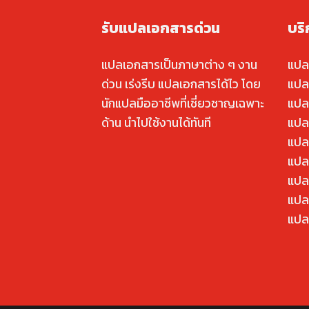
รับแปลเอกสารด่วน
บร
แปลเอกสารเป็นภาษาต่าง ๆ งาน
แปล
ด่วน เร่งรีบ แปลเอกสารได้ไว โดย
แปล
นักแปลมืออาชีพที่เชี่ยวชาญเฉพาะ
แปล
ด้าน นำไปใช้งานได้ทันที
แปล
แปล
แปลค
แปล
แปล
แปล