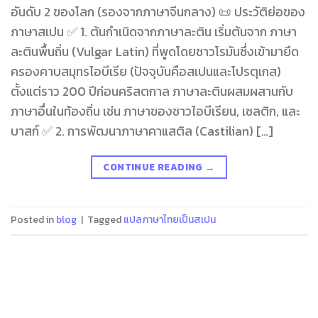
อันดับ 2 ของโลก (รองจากภาษาจีนกลาง) 📜 ประวัติย่อของ
ภาษาสเปน ✅ 1. ต้นกำเนิดจากภาษาละติน เริ่มต้นจาก ภาษา
ละตินพื้นถิ่น (Vulgar Latin) ที่พูดโดยชาวโรมันซึ่งเข้ามายึด
ครองคาบสมุทรไอบีเรีย (ปัจจุบันคือสเปนและโปรตุเกส)
ตั้งแต่ราว 200 ปีก่อนคริสตกาล ภาษาละตินผสมผสานกับ
ภาษาอื่นในท้องถิ่น เช่น ภาษาของชาวไอบีเรียน, เซลติก, และ
บาสก์ ✅ 2. การพัฒนาภาษาคาแสติล (Castilian) […]
CONTINUE READING
→
Posted in
blog
|
Tagged
แปลภาษาไทยเป็นสเปน