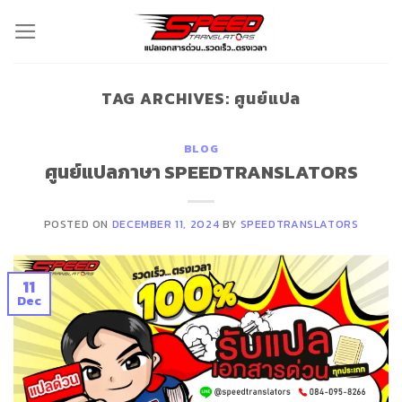
Skip
to
content
TAG ARCHIVES:
ศูนย์แปล
BLOG
ศูนย์แปลภาษา SPEEDTRANSLATORS
POSTED ON
DECEMBER 11, 2024
BY
SPEEDTRANSLATORS
11
Dec