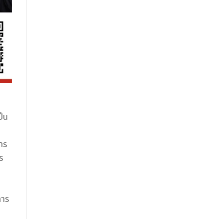
ม
็น
:
าร
ร
การ