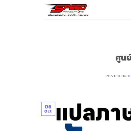
Skip
to
content
ศูนย
POSTED ON
O
06
Oct