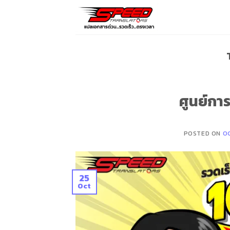
Skip
to
content
ศูนย์กา
POSTED ON
O
25
Oct