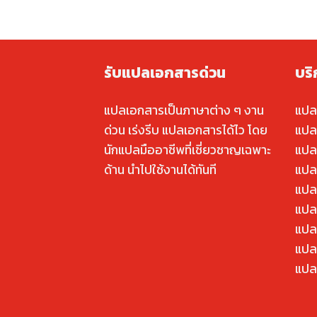
รับแปลเอกสารด่วน
บร
แปลเอกสารเป็นภาษาต่าง ๆ งาน
แปล
ด่วน เร่งรีบ แปลเอกสารได้ไว โดย
แปล
นักแปลมืออาชีพที่เชี่ยวชาญเฉพาะ
แปล
ด้าน นำไปใช้งานได้ทันที
แปล
แปล
แปลค
แปล
แปล
แปล