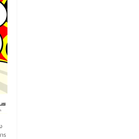
อง
สาร