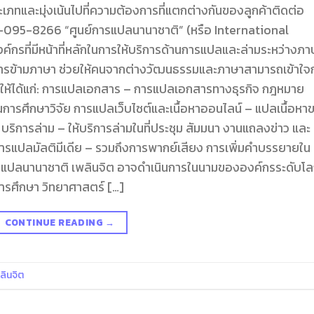
ภทและมุ่งเน้นไปที่ความต้องการที่แตกต่างกันของลูกค้าติดต่อ
5-8266 “ศูนย์การแปลนานาชาติ” (หรือ International
์กรที่มีหน้าที่หลักในการให้บริการด้านการแปลและล่ามระหว่างภา
อสารข้ามภาษา ช่วยให้คนจากต่างวัฒนธรรมและภาษาสามารถเข้าใจก
ักจะให้ได้แก่: การแปลเอกสาร – การแปลเอกสารทางธุรกิจ กฎหมาย
การศึกษาวิจัย การแปลเว็บไซต์และเนื้อหาออนไลน์ – แปลเนื้อหา
 บริการล่าม – ให้บริการล่ามในที่ประชุม สัมมนา งานแถลงข่าว และ
การแปลมัลติมีเดีย – รวมถึงการพากย์เสียง การเพิ่มคำบรรยายใน
์การแปลนานาชาติ เพลินจิต อาจดำเนินการในนามขององค์กรระดับโ
ารศึกษา วิทยาศาสตร์ […]
CONTINUE READING
→
ลินจิต