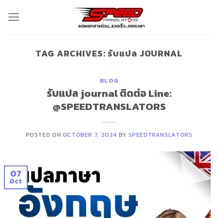
Skip
to
content
TAG ARCHIVES:
รับแปล JOURNAL
BLOG
รับแปล journal ติดต่อ Line:
@SPEEDTRANSLATORS
POSTED ON
OCTOBER 7, 2024
BY
SPEEDTRANSLATORS
07
Oct