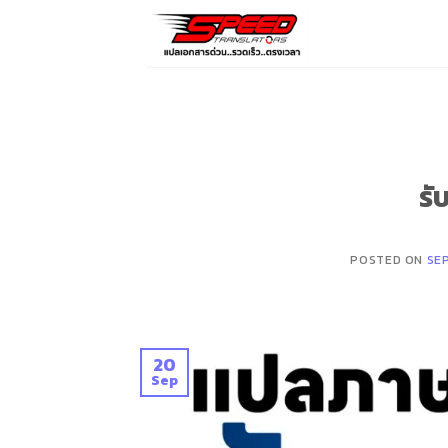
Skip
to
content
รั
POSTED ON
SE
20
Sep