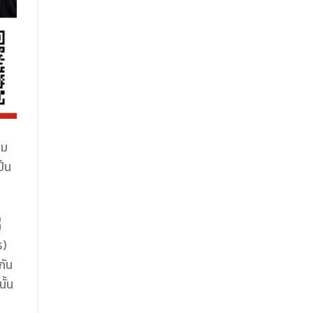
าม
็น
:
่
ร)
กัน
ั้น