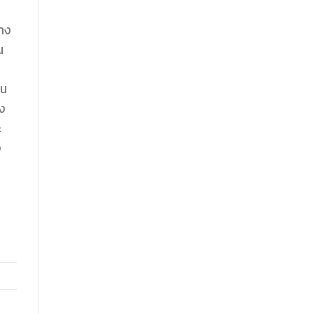
:
ทาง
น
ใน
าง
ะ
จ