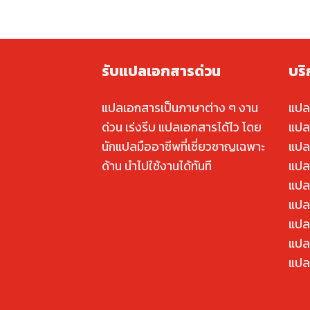
รับแปลเอกสารด่วน
บร
แปลเอกสารเป็นภาษาต่าง ๆ งาน
แปล
ด่วน เร่งรีบ แปลเอกสารได้ไว โดย
แปล
นักแปลมืออาชีพที่เชี่ยวชาญเฉพาะ
แปล
ด้าน นำไปใช้งานได้ทันที
แปล
แปล
แปลค
แปล
แปล
แปล