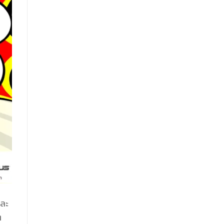
และ
ๆ