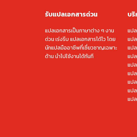
รับแปลเอกสารด่วน
บร
แปลเอกสารเป็นภาษาต่าง ๆ งาน
แปล
ด่วน เร่งรีบ แปลเอกสารได้ไว โดย
แปล
นักแปลมืออาชีพที่เชี่ยวชาญเฉพาะ
แปล
ด้าน นำไปใช้งานได้ทันที
แปล
แปล
แปลค
แปล
แปล
แปล