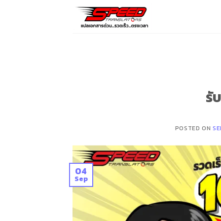
Skip
to
content
รั
POSTED ON
SE
04
Sep