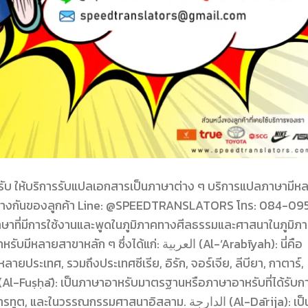
ให้บริการรับแปลเอกสารเป็นภาษาต่าง ๆ บริการแปลภาษามีห
แตกต่างกันของลูกค้า Line: @SPEEDTRANSLATORS โทร: 084-09
ษาที่มีการใช้งานและพูดในภูมิภาคทางศีลธรรมและศาสนาในภูมิภ
ัก ๆ ซึ่งได้แก่: العربية (Al-‘Arabīyah): นี่คือ
ยประเทศ, รวมถึงประเทศซีเรีย, อิรัก, จอร์เจีย, ลีบียา, กาตาร์,
วรรณกรรมศาสนาอิสลาม. الدارجة (Al-Dārija): เป็น