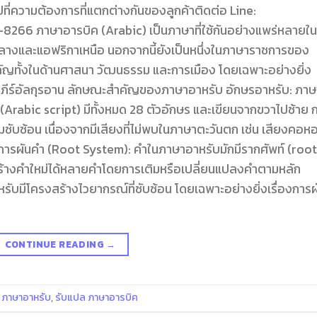
ี่ความต้องการที่แตกต่างกันของลูกค้าติดต่อ Line:
 ภาษาอารบิค (Arabic) เป็นภาษาที่ใช้กันอย่างแพร่หลายใน
างและแอฟริกาเหนือ นอกจากนี้ยังเป็นหนึ่งในภาษาราชการของ
ญทั้งในด้านศาสนา วัฒนธรรม และการเมือง โดยเฉพาะอย่างยิ่ง
ัมภีร์อัลกุรอาน ลักษณะสำคัญของภาษาอาหรับ อักษรอาหรับ: ภาษ
” (Arabic script) มีทั้งหมด 28 ตัวอักษร และเขียนจากขวาไปซ้าย 
ับซ้อน เนื่องจากมีเสียงที่ไม่พบในภาษาตะวันตก เช่น เสียงคอห
การผันคำ (Root System): คำในภาษาอาหรับมักมีรากศัพท์ (root) 
สร้างคำใหม่ได้หลายคำโดยการเติมหรือเปลี่ยนแปลงคำตามหลัก
บมีโครงสร้างไวยากรณ์ที่ซับซ้อน โดยเฉพาะอย่างยิ่งเรื่องการผ
CONTINUE READING
→
,
ภาษาอาหรับ
,
รับแปล ภาษาอารบิค