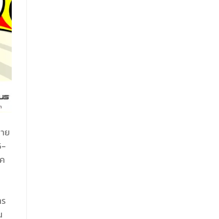
ลาย
5-
าค