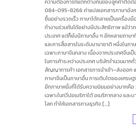
ความต้องการที่แตกต่างกันของลูกค้าติด
084-095-8266 ค่าแปลเอกสารภาษาอังกฤษ ร
ขึ้นอย่างรวดเร็ว ภาษาได้กลายเป็นเครื่อง
ทำงานร่วมกันได้อย่างมีประสิทธิภาพ แม้ว่า
ประเทศ แต่ก็ยังมีภาษาอื่น ๆ อีกหลายภาษ
และการสื่อสารในระดับนานาชาติ หนึ่งในภา
เฉพาะภาษาจีนกลาง เนื่องจากประเทศจีนเป
ในการค้าระหว่างประเทศ บริษัทจำนวนมากทั่
สัญญาการค้า เอกสารการนำเข้า–ส่งออก 
ภาษาจีนเป็นภาษาอื่น การเติบโตของเศรษฐก
อีกภาษาหนึ่งที่ได้รับความนิยมอย่างมากคือ
เฉพาะในทวีปอเมริกาใต้ อเมริกากลาง และบาง
โลก ทำให้เอกสารทางธุรกิจ […]