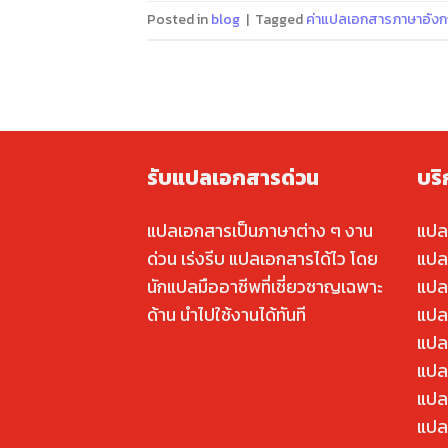
Posted in
blog
|
Tagged
ค่าแปลเอกสารภาษาอังก
รับแปลเอกสารด่วน
บร
แปลเอกสารเป็นภาษาต่าง ๆ งาน
แปล
ด่วน เร่งรีบ แปลเอกสารได้ไว โดย
แปล
นักแปลมืออาชีพที่เชี่ยวชาญเฉพาะ
แปล
ด้าน นำไปใช้งานได้ทันที
แปล
แปล
แปลค
แปล
แปล