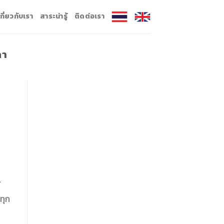
เกี่ยวกับเรา
สาระน่ารู้
ติดต่อเรา
คา
้
ทุก