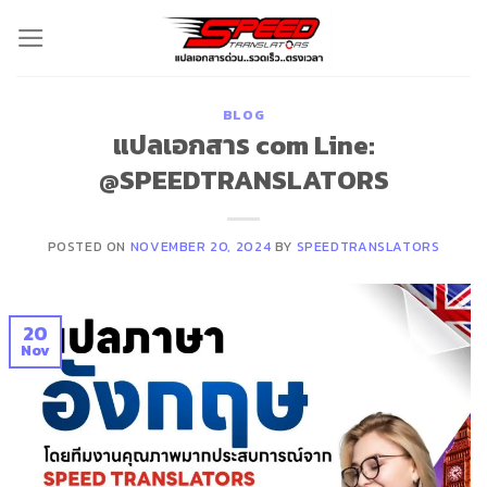
Skip
to
content
BLOG
แปลเอกสาร com Line:
@SPEEDTRANSLATORS
POSTED ON
NOVEMBER 20, 2024
BY
SPEEDTRANSLATORS
20
Nov