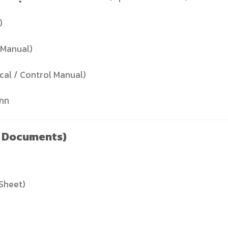
)
y Manual)
ical / Control Manual)
เภท
l Documents)
 Sheet)