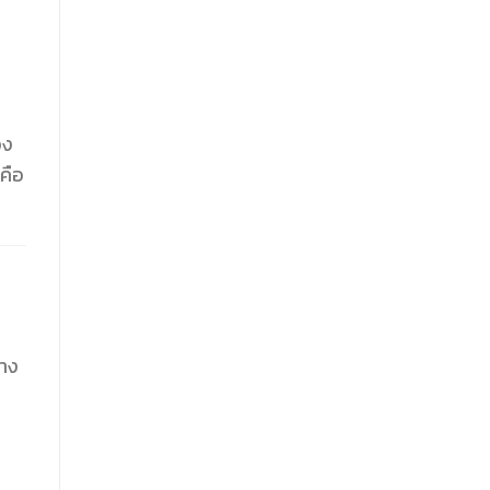
อง
คือ
่าง