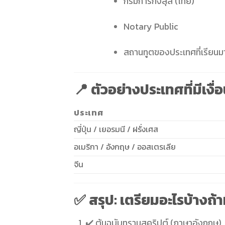
กรมการกงสุล (ไทย)
Notary Public
สถานทูตของประเทศที่เรียนม
📍 ตัวอย่างประเทศที่มีเงื
ประเทศ
ญี่ปุ่น / เยอรมนี / ฝรั่งเศส
อเมริกา / อังกฤษ / ออสเตรเลีย
จีน
✅ สรุป: เตรียมอะไรบ้างถ
✔️ ต้นฉบับทรานสคริปต์ (ภาษาอังกฤษ)