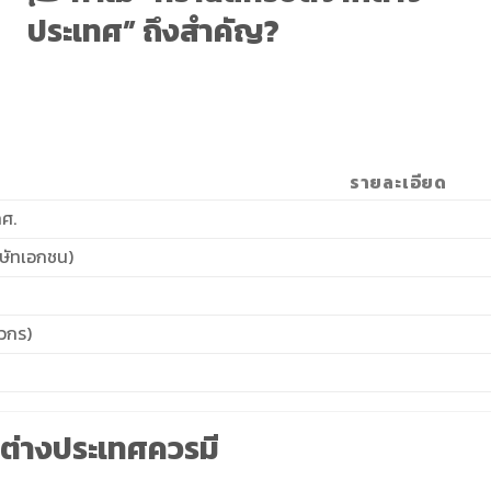
ประเทศ” ถึงสำคัญ?
รายละเอียด
กศ.
ิษัทเอกชน)
ศวกร)
กต่างประเทศควรมี