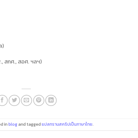
ล)
.พ., สกศ., สอศ. ฯลฯ)
ed in
blog
and tagged
แปลทรานสคริปเป็นภาษาไทย
.