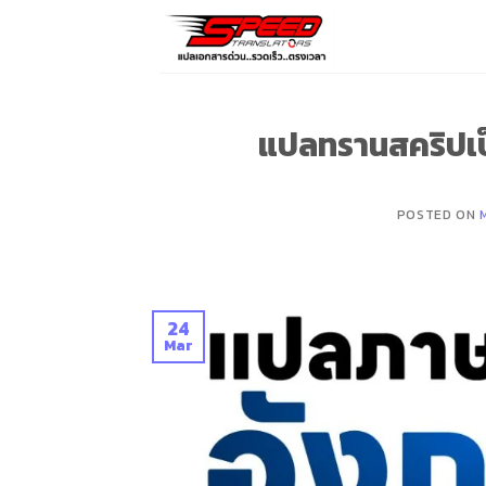
Skip
to
content
แปลทรานสคริปเ
POSTED ON
24
Mar