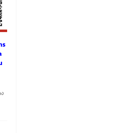
การ
ล
น
ดง