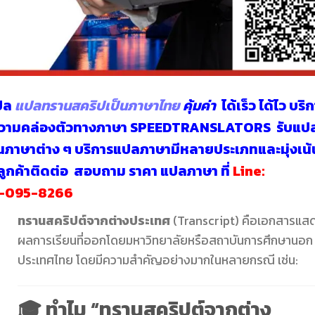
แปล
แปลทรานสคริปเป็นภาษาไทย
คุ้มค่า
ได้เร็ว ได้ไว บริ
ีความคล่องตัวทางภาษา SPEEDTRANSLATORS
รับแป
นภาษาต่าง ๆ บริการแปลภาษามีหลายประเภทและมุ่งเน้
งลูกค้าติดต่อ สอบถาม
ราคา แปลภาษา
ที่
Line:
-095-8266
ทรานสคริปต์จากต่างประเทศ
(Transcript) คือเอกสารแส
ผลการเรียนที่ออกโดยมหาวิทยาลัยหรือสถาบันการศึกษานอก
ประเทศไทย โดยมีความสำคัญอย่างมากในหลายกรณี เช่น:
🎓 ทำไม “ทรานสคริปต์จากต่าง