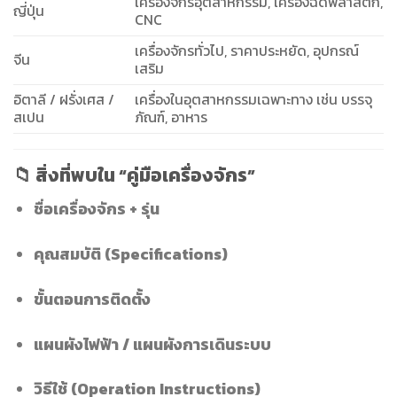
เครื่องจักรอุตสาหกรรม, เครื่องฉีดพลาสติก,
ญี่ปุ่น
CNC
เครื่องจักรทั่วไป, ราคาประหยัด, อุปกรณ์
จีน
เสริม
อิตาลี / ฝรั่งเศส /
เครื่องในอุตสาหกรรมเฉพาะทาง เช่น บรรจุ
สเปน
ภัณฑ์, อาหาร
📁 สิ่งที่พบใน “คู่มือเครื่องจักร”
ชื่อเครื่องจักร + รุ่น
คุณสมบัติ (Specifications)
ขั้นตอนการติดตั้ง
แผนผังไฟฟ้า / แผนผังการเดินระบบ
วิธีใช้ (Operation Instructions)