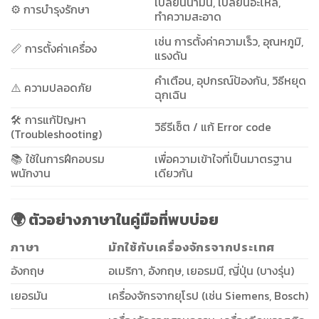
เปลี่ยนน้ำมัน, เปลี่ยนอะไหล่,
⚙️ การบำรุงรักษา
ทำความสะอาด
เช่น การตั้งค่าความเร็ว, อุณหภูมิ,
📏 การตั้งค่าเครื่อง
แรงดัน
คำเตือน, อุปกรณ์ป้องกัน, วิธีหยุด
⚠️ ความปลอดภัย
ฉุกเฉิน
🛠️ การแก้ปัญหา
วิธีรีเซ็ต / แก้ Error code
(Troubleshooting)
📚 ใช้ในการฝึกอบรม
เพื่อความเข้าใจที่เป็นมาตรฐาน
พนักงาน
เดียวกัน
🌍 ตัวอย่างภาษาในคู่มือที่พบบ่อย
ภาษา
มักใช้กับเครื่องจักรจากประเทศ
อังกฤษ
อเมริกา, อังกฤษ, เยอรมนี, ญี่ปุ่น (บางรุ่น)
เยอรมัน
เครื่องจักรจากยุโรป (เช่น Siemens, Bosch)