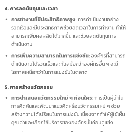
4.
การลดต้นทุนและเวลา
การทำงานที่มีประสิทธิภาพสูง
: การดำเนินงานอย่าง
รวดเร็วและมีประสิทธิภาพช่วยลดเวลาในการทำงาน ทำให้
สามารถเพิ่มผลผลิตได้มากขึ้น และช่วยลดต้นทุนการ
ดำเนินงาน
การเพิ่มความสามารถในการแข่งขัน
: องค์กรที่สามารถ
ดำเนินงานได้รวดเร็วและทันสมัยกว่าองค์กรอื่น ๆ จะมี
โอกาสเหนือกว่าในการแข่งขันในตลาด
5.
การสร้างนวัตกรรม
การนำเสนอนวัตกรรมใหม่ ๆ ก่อนใคร
: การเป็นผู้นำใน
การคิดค้นและพัฒนาแนวคิดหรือนวัตกรรมใหม่ ๆ ช่วย
สร้างความได้เปรียบในการแข่งขัน เนื่องจากทำให้ผู้ใช้เห็น
คุณค่าและเลือกใช้บริการขององค์กรนั้นก่อนคู่แข่ง