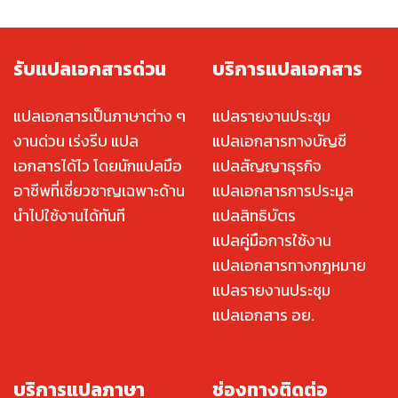
รับแปลเอกสารด่วน
บริการแปลเอกสาร
แปลเอกสารเป็นภาษาต่าง ๆ
แปลรายงานประชุม
งานด่วน เร่งรีบ แปล
แปลเอกสารทางบัญชี
เอกสารได้ไว โดยนักแปลมือ
แปลสัญญาธุรกิจ
อาชีพที่เชี่ยวชาญเฉพาะด้าน
แปลเอกสารการประมูล
นำไปใช้งานได้ทันที
แปลสิทธิบัตร
แปลคู่มือการใช้งาน
แปลเอกสารทางกฎหมาย
แปลรายงานประชุม
แปลเอกสาร อย.
บริการแปลภาษา
ช่องทางติดต่อ