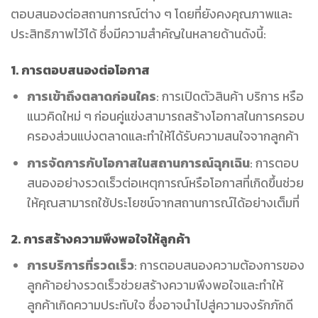
ตอบสนองต่อสถานการณ์ต่าง ๆ โดยที่ยังคงคุณภาพและ
ประสิทธิภาพไว้ได้ ซึ่งมีความสำคัญในหลายด้านดังนี้:
1.
การตอบสนองต่อโอกาส
การเข้าถึงตลาดก่อนใคร
: การเปิดตัวสินค้า บริการ หรือ
แนวคิดใหม่ ๆ ก่อนคู่แข่งสามารถสร้างโอกาสในการครอบ
ครองส่วนแบ่งตลาดและทำให้ได้รับความสนใจจากลูกค้า
การจัดการกับโอกาสในสถานการณ์ฉุกเฉิน
: การตอบ
สนองอย่างรวดเร็วต่อเหตุการณ์หรือโอกาสที่เกิดขึ้นช่วย
ให้คุณสามารถใช้ประโยชน์จากสถานการณ์ได้อย่างเต็มที่
2.
การสร้างความพึงพอใจให้ลูกค้า
การบริการที่รวดเร็ว
: การตอบสนองความต้องการของ
ลูกค้าอย่างรวดเร็วช่วยสร้างความพึงพอใจและทำให้
ลูกค้าเกิดความประทับใจ ซึ่งอาจนำไปสู่ความจงรักภักดี