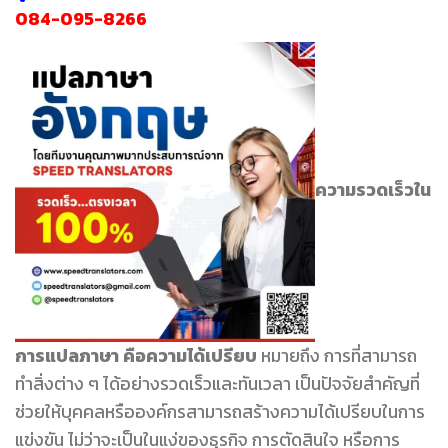
084-095-8266
ความรวดเร็วใน
การแปลภาษา คือความได้เปรียบ
หมายถึง การที่สามารถ
ทำสิ่งต่าง ๆ ได้อย่างรวดเร็วและทันเวลา เป็นปัจจัยสำคัญที่
ช่วยให้บุคคลหรือองค์กรสามารถสร้างความได้เปรียบในการ
แข่งขัน ไม่ว่าจะเป็นในแง่ของธุรกิจ การตัดสินใจ หรือการ