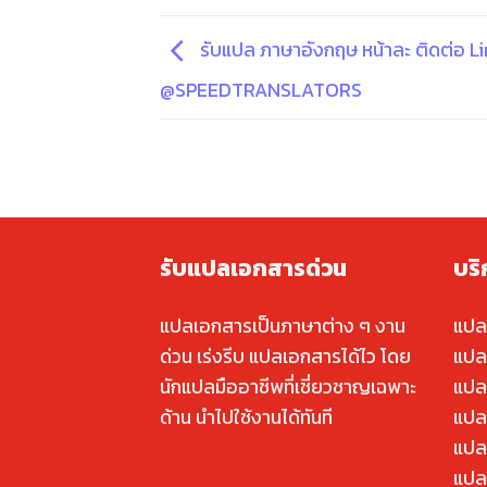
รับแปล ภาษาอังกฤษ หน้าละ ติดต่อ Li
@SPEEDTRANSLATORS
รับแปลเอกสารด่วน
บร
แปลเอกสารเป็นภาษาต่าง ๆ งาน
แปล
ด่วน เร่งรีบ แปลเอกสารได้ไว โดย
แปล
นักแปลมืออาชีพที่เชี่ยวชาญเฉพาะ
แปล
ด้าน นำไปใช้งานได้ทันที
แปล
แปล
แปลค