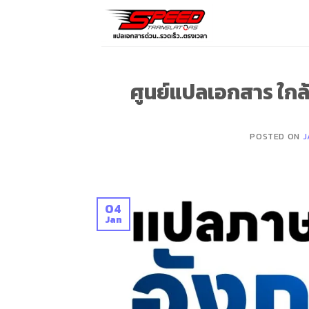
Skip
to
content
ศูนย์แปลเอกสาร ใก
POSTED ON
J
04
Jan