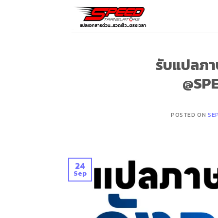
Skip
to
content
รับแปลภาษ
@SP
POSTED ON
SE
24
Sep