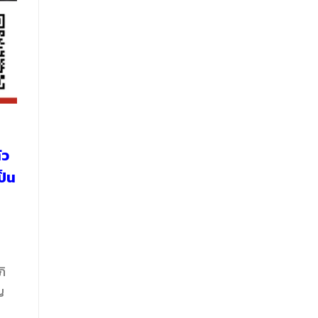
ัว
ป็น
ภิ
ญ