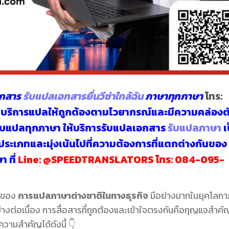
อกสาร
รับแปลเอกสารยื่นวีซ่าใกล้ฉัน
ภาษาทุกภาษา
โทร:
้ไว บริการแปลให้ถูกต้องตามไวยากรณ์และมีความคล่องต
ับแปลทุกภาษา
ให้บริการรับแปลเอกสาร
รับแปลภาษา
เ
ระเภทและมุ่งเน้นไปที่ความต้องการที่แตกต่างกันของ
ษา
ที่
Line:
@SPEEDTRANSLATORS
โทร:
084-095-
ญของ
การแปลภาษาต่างชาติในทางธุรกิจ
มีอย่างมากในยุคโลกา
ย่างต่อเนื่อง การสื่อสารที่ถูกต้องและเข้าใจตรงกันคือกุญแจสำคั
ามสำคัญได้ดังนี้ 👇