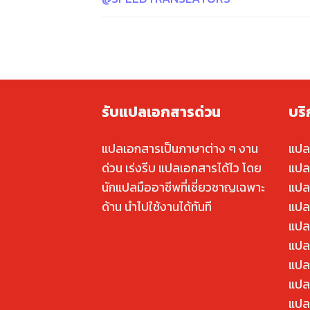
รับแปลเอกสารด่วน
บร
แปลเอกสารเป็นภาษาต่าง ๆ งาน
แปล
ด่วน เร่งรีบ แปลเอกสารได้ไว โดย
แปล
นักแปลมืออาชีพที่เชี่ยวชาญเฉพาะ
แปล
ด้าน นำไปใช้งานได้ทันที
แปล
แปล
แปลค
แปล
แปล
แปล