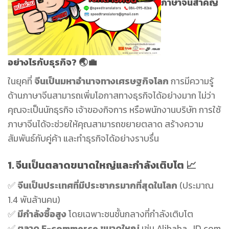
ภาษาจีนสำคัญ
อย่างไรกับธุรกิจ?
🌏💼
ในยุคที่
จีนเป็นมหาอำนาจทางเศรษฐกิจโลก
การมีความรู้
ด้านภาษาจีนสามารถเพิ่มโอกาสทางธุรกิจได้อย่างมาก ไม่ว่า
คุณจะเป็นนักธุรกิจ เจ้าของกิจการ หรือพนักงานบริษัท การใช้
ภาษาจีนได้จะช่วยให้คุณสามารถขยายตลาด สร้างความ
สัมพันธ์กับคู่ค้า และทำธุรกิจได้อย่างราบรื่น
1. จีนเป็นตลาดขนาดใหญ่และกำลังเติบโต
📈
✅
จีนเป็นประเทศที่มีประชากรมากที่สุดในโลก
(ประมาณ
1.4 พันล้านคน)
✅
มีกำลังซื้อสูง
โดยเฉพาะชนชั้นกลางที่กำลังเติบโต
✅
ตลาด E-commerce ขนาดใหญ่
เช่น Alibaba, JD.com