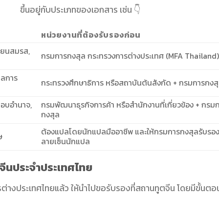
ขึ้นอยู่กับประเภทของเอกสาร เช่น 👇
หน่วยงานที่ต้องรับรองก่อน
บียนสมรส,
กรมการกงสุล กระทรวงการต่างประเทศ (MFA Thailand)
ผลการ
กระทรวงศึกษาธิการ หรือสถาบันต้นสังกัด + กรมการกงส
บมอบอำนาจ,
กรมพัฒนาธุรกิจการค้า หรือสำนักงานที่เกี่ยวข้อง + กรม
กงสุล
ต้องแปลโดยนักแปลมืออาชีพ และให้กรมการกงสุลรับรอ
ษ
ลายเซ็นนักแปล
ูตจีนประจำประเทศไทย
่างประเทศไทยแล้ว ให้นำไปขอรับรองที่สถานทูตจีน โดยมีขั้นตอ