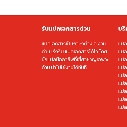
รับแปลเอกสารด่วน
บร
แปลเอกสารเป็นภาษาต่าง ๆ งาน
แปล
ด่วน เร่งรีบ แปลเอกสารได้ไว โดย
แปล
นักแปลมืออาชีพที่เชี่ยวชาญเฉพาะ
แปล
ด้าน นำไปใช้งานได้ทันที
แปล
แปล
แปลค
แปล
แปล
แปล