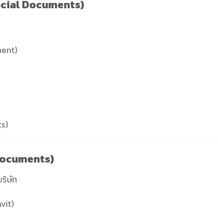
ancial Documents)
ment)
ts)
 Documents)
ริษัท
vit)