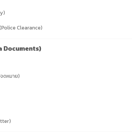
ey)
(Police Clearance)
isa Documents)
ย จดหมาย)
tter)